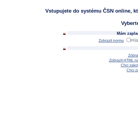
Vstupujete do systému ČSN online, kt
Vybert
Mám zaplac
Zobrazit normu
Příš
Zobra
Zobrazit HTML n
Chci zakou
Chci z