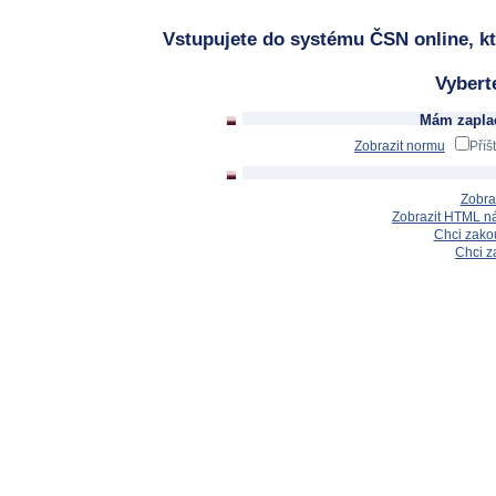
Vstupujete do systému ČSN online, kt
Vybert
Mám zaplac
Zobrazit normu
Příš
Zobra
Zobrazit HTML n
Chci zakou
Chci z