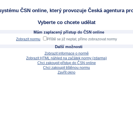
systému ČSN online, který provozuje Česká agentura pro
Vyberte co chcete udělat
Mám zaplacený přístup do ČSN online
Zobrazit normu
Příště se již neptat, přímo zobrazovat normy
Další možnosti
Zobrazit informace o normě
Zobrazit HTML náhled na začátek normy (zdarma)
Chci zakoupit přístup do ČSN online
Chci zakoupit tištěnou normu
Zavřít okno