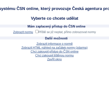
systému ČSN online, který provozuje Česká agentura pro
Vyberte co chcete udělat
Mám zaplacený přístup do ČSN online
Zobrazit normu
Příště se již neptat, přímo zobrazovat normy
Další možnosti
Zobrazit informace o normě
Zobrazit HTML náhled na začátek normy (zdarma)
Chci zakoupit přístup do ČSN online
Chci zakoupit tištěnou normu
Zavřít okno