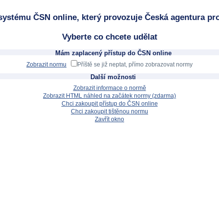
systému ČSN online, který provozuje Česká agentura pro
Vyberte co chcete udělat
Mám zaplacený přístup do ČSN online
Zobrazit normu
Příště se již neptat, přímo zobrazovat normy
Další možnosti
Zobrazit informace o normě
Zobrazit HTML náhled na začátek normy (zdarma)
Chci zakoupit přístup do ČSN online
Chci zakoupit tištěnou normu
Zavřít okno