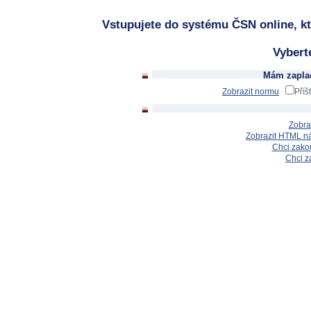
Vstupujete do systému ČSN online, kt
Vybert
Mám zaplac
Zobrazit normu
Příš
Zobra
Zobrazit HTML n
Chci zakou
Chci z