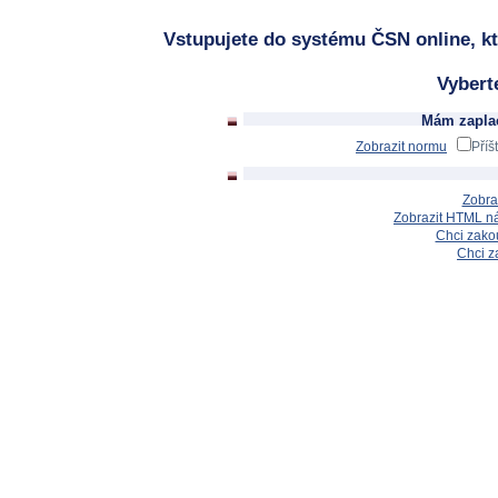
Vstupujete do systému ČSN online, kt
Vybert
Mám zaplac
Zobrazit normu
Příš
Zobra
Zobrazit HTML n
Chci zakou
Chci z