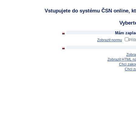
Vstupujete do systému ČSN online, kt
Vybert
Mám zaplac
Zobrazit normu
Příš
Zobra
Zobrazit HTML n
Chci zakou
Chci z