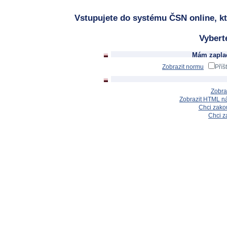
Vstupujete do systému ČSN online, kt
Vybert
Mám zaplac
Zobrazit normu
Příš
Zobra
Zobrazit HTML n
Chci zakou
Chci z