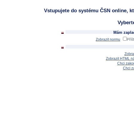
Vstupujete do systému ČSN online, kt
Vybert
Mám zaplac
Zobrazit normu
Příš
Zobra
Zobrazit HTML n
Chci zakou
Chci z