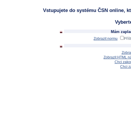
Vstupujete do systému ČSN online, kt
Vybert
Mám zaplac
Zobrazit normu
Příš
Zobra
Zobrazit HTML n
Chci zakou
Chci z