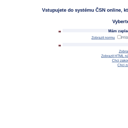
Vstupujete do systému ČSN online, kt
Vybert
Mám zaplac
Zobrazit normu
Příš
Zobra
Zobrazit HTML n
Chci zakou
Chci z