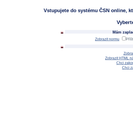
Vstupujete do systému ČSN online, kt
Vybert
Mám zaplac
Zobrazit normu
Příš
Zobra
Zobrazit HTML n
Chci zakou
Chci z