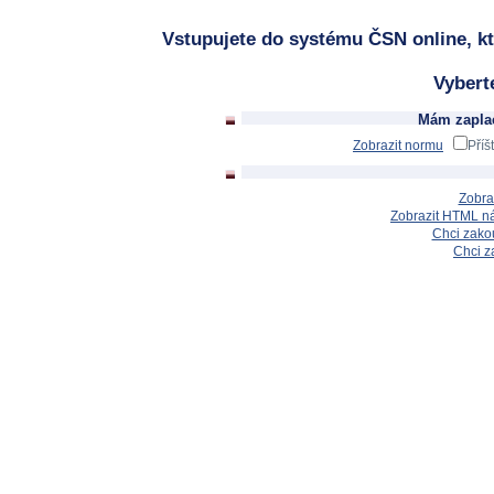
Vstupujete do systému ČSN online, kt
Vybert
Mám zaplac
Zobrazit normu
Příš
Zobra
Zobrazit HTML n
Chci zakou
Chci z