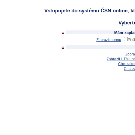
Vstupujete do systému ČSN online, kt
Vybert
Mám zaplac
Zobrazit normu
Příš
Zobra
Zobrazit HTML n
Chci zakou
Chci z