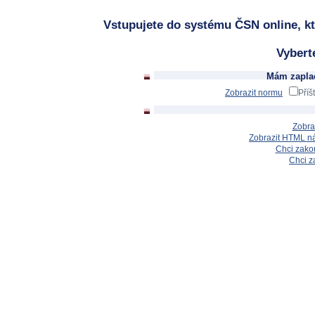
Vstupujete do systému ČSN online, kt
Vybert
Mám zaplac
Zobrazit normu
Příš
Zobra
Zobrazit HTML n
Chci zakou
Chci z