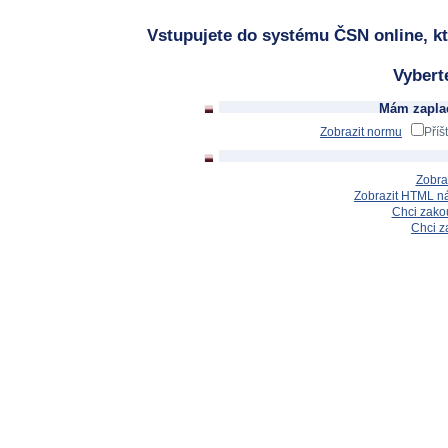
Vstupujete do systému ČSN online, kt
Vybert
Mám zaplac
Zobrazit normu
Příš
Zobra
Zobrazit HTML n
Chci zakou
Chci z