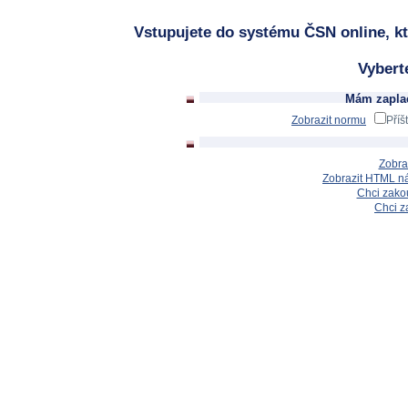
Vstupujete do systému ČSN online, kt
Vybert
Mám zaplac
Zobrazit normu
Příš
Zobra
Zobrazit HTML n
Chci zakou
Chci z