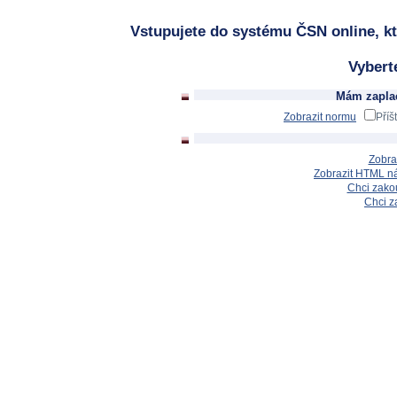
Vstupujete do systému ČSN online, kt
Vybert
Mám zaplac
Zobrazit normu
Příš
Zobra
Zobrazit HTML n
Chci zakou
Chci z