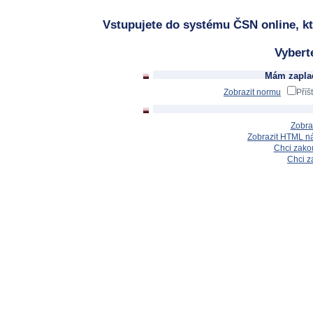
Vstupujete do systému ČSN online, kt
Vybert
Mám zaplac
Zobrazit normu
Příš
Zobra
Zobrazit HTML n
Chci zakou
Chci z