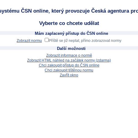
systému ČSN online, který provozuje Česká agentura pro
Vyberte co chcete udělat
Mám zaplacený přístup do ČSN online
Zobrazit normu
Příště se již neptat, přímo zobrazovat normy
Další možnosti
Zobrazit informace o normě
Zobrazit HTML náhled na začátek normy (zdarma)
Chci zakoupit přístup do ČSN online
Chci zakoupit tištěnou normu
Zavřít okno