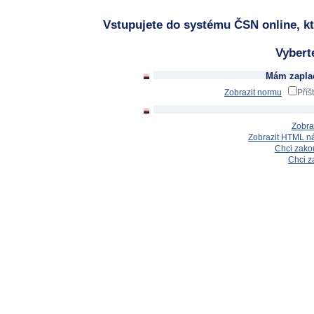
Vstupujete do systému ČSN online, kt
Vybert
Mám zaplac
Zobrazit normu
Příš
Zobra
Zobrazit HTML n
Chci zakou
Chci z