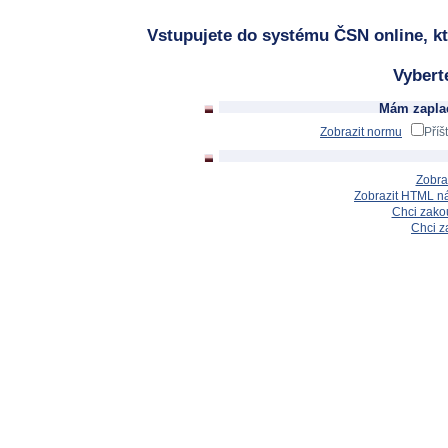
Vstupujete do systému ČSN online, kt
Vybert
Mám zaplac
Zobrazit normu
Příš
Zobra
Zobrazit HTML n
Chci zakou
Chci z