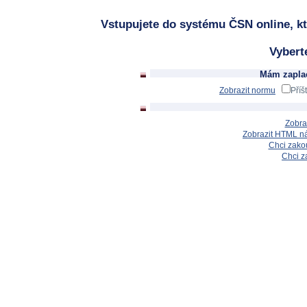
Vstupujete do systému ČSN online, kt
Vybert
Mám zaplac
Zobrazit normu
Příš
Zobra
Zobrazit HTML n
Chci zakou
Chci z