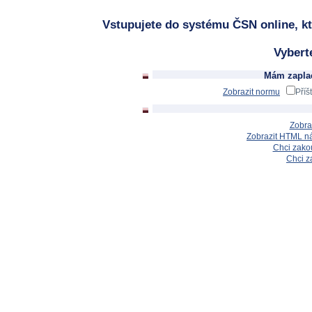
Vstupujete do systému ČSN online, kt
Vybert
Mám zaplac
Zobrazit normu
Příš
Zobra
Zobrazit HTML n
Chci zakou
Chci z