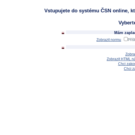
Vstupujete do systému ČSN online, kt
Vybert
Mám zaplac
Zobrazit normu
Příš
Zobra
Zobrazit HTML n
Chci zakou
Chci z