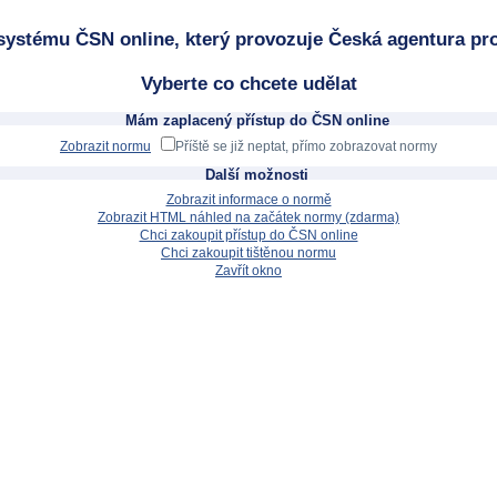
systému ČSN online, který provozuje Česká agentura pro
Vyberte co chcete udělat
Mám zaplacený přístup do ČSN online
Zobrazit normu
Příště se již neptat, přímo zobrazovat normy
Další možnosti
Zobrazit informace o normě
Zobrazit HTML náhled na začátek normy (zdarma)
Chci zakoupit přístup do ČSN online
Chci zakoupit tištěnou normu
Zavřít okno