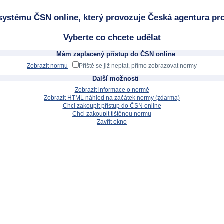
systému ČSN online, který provozuje Česká agentura pro
Vyberte co chcete udělat
Mám zaplacený přístup do ČSN online
Zobrazit normu
Příště se již neptat, přímo zobrazovat normy
Další možnosti
Zobrazit informace o normě
Zobrazit HTML náhled na začátek normy (zdarma)
Chci zakoupit přístup do ČSN online
Chci zakoupit tištěnou normu
Zavřít okno