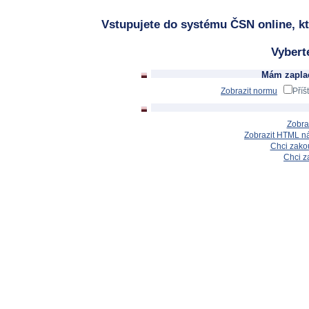
Vstupujete do systému ČSN online, kt
Vybert
Mám zaplac
Zobrazit normu
Příš
Zobra
Zobrazit HTML n
Chci zakou
Chci z